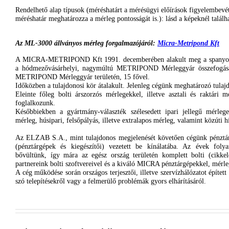
Rendelhető alap típusok (méréshatárt a mérésügyi előírások figyelembevéte
méréshatár meghatározza a mérleg pontosságát is.): lásd a képeknél találh
Az ML-3000 állványos mérleg
forgalmazójáról
:
Micra-Metripond
Kft
A MICRA-METRIPOND Kft 1991. decemberében alakult meg a spanyol
a hódmezővásárhelyi, nagymúltú METRIPOND Mérleggyár összefogásáv
METRIPOND Mérleggyár területén, 15 fővel.
Időközben a tulajdonosi kör átalakult. Jelenleg cégünk meghatározó tul
Eleinte főleg bolti árszorzós mérlegekkel, illetve asztali és raktári mé
foglalkozunk.
Későbbiekben a gyártmány-választék szélesedett ipari jellegű mérleg
mérleg, húsipari, felsőpályás, illetve extralapos mérleg, valamint közúti 
Az ELZAB S.A., mint tulajdonos megjelenését követően cégünk pénztárg
(pénztárgépek és kiegészítői) vezetett be kínálatába. Az évek foly
bővültünk, így mára az egész ország területén komplett bolti (cikkel
partnereink bolti szoftvereivel és a kiváló MICRA pénztárgépekkel, mérle
A cég működése során országos terjesztői, illetve szervízhálózatot építe
szó telepítésekről vagy a felmerülő problémák gyors elhárításáról.