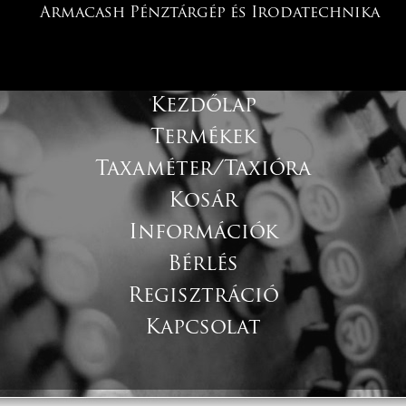
Armacash Pénztárgép és Irodatechnika
Kezdőlap
Termékek
Taxaméter/Taxióra
Kosár
Információk
Bérlés
Regisztráció
Kapcsolat