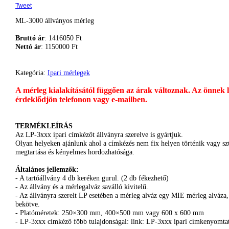
Tweet
ML-3000 állványos mérleg
Bruttó ár
: 1416050 Ft
Nettó ár
: 1150000 Ft
Kategória:
Ipari mérlegek
A mérleg kialakításától függően az árak változnak. Az önnek 
érdeklődjön telefonon vagy e-mailben.
TERMÉKLEÍRÁS
Az LP-3xxx ipari címkézőt állványra szerelve is gyártjuk.
Olyan helyeken ajánlunk ahol a címkézés nem fix helyen történik vagy s
megtartása és kényelmes hordozhatósága.
Általános jellemzők:
- A tartóállvány 4 db keréken gurul. (2 db fékezhető)
- Az állvány és a mérlegalváz saválló kivitelű.
- Az állványra szerelt LP esetében a mérleg alváz egy MIE mérleg alváz
bekötve.
- Platóméretek: 250×300 mm, 400×500 mm vagy 600 x 600 mm
- LP-3xxx címkéző föbb tulajdonságai: link: LP-3xxx ipari címkenyomta