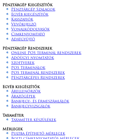
Pénztárgép Kiegészítők
Pénztárgép Szalagok
Egyéb kiegészítők
Kasszafiók
Vevőkijelző
Vonalkódolvasók
Cimkenyomtató
Adatgyűjtő
Pénztárgép Rendszerek
Online POS terminál rendszerek
Adóügyi nyomtatók
Szoftverek
POS Terminálok
POS terminál rendszerek
Pénztárgépes Rendszerek
Egyéb kiegészítők
Árellenőrzők
Árazógépek
Bankjegy- és érmeszámlálók
Bankjegyvizsgálók
Taxaméter
Taxaméter készülékek
Mérlegek
Pultba építhető mérlegek
Bolti címkenyomtatós mérlegek