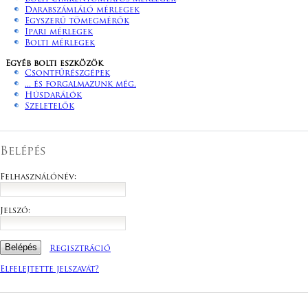
Darabszámláló mérlegek
Egyszerű tömegmérők
Ipari mérlegek
Bolti mérlegek
Egyéb bolti eszközök
Csontfűrészgépek
... és forgalmazunk még.
Húsdarálók
Szeletelők
Belépés
Felhasználónév:
Jelszó:
Regisztráció
Elfelejtette jelszavát?