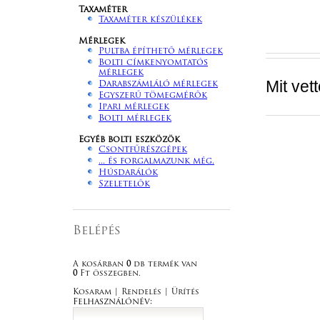
Taxaméter
Taxaméter készülékek
Mérlegek
Pultba építhető mérlegek
Bolti címkenyomtatós
mérlegek
Mit vet
Darabszámláló mérlegek
Egyszerű tömegmérők
Ipari mérlegek
Bolti mérlegek
Egyéb bolti eszközök
Csontfűrészgépek
... és forgalmazunk még.
Húsdarálók
Szeletelők
Belépés
A kosárban
0
db termék van
0
Ft összegben.
Kosaram
|
Rendelés
|
Ürítés
Felhasználónév: