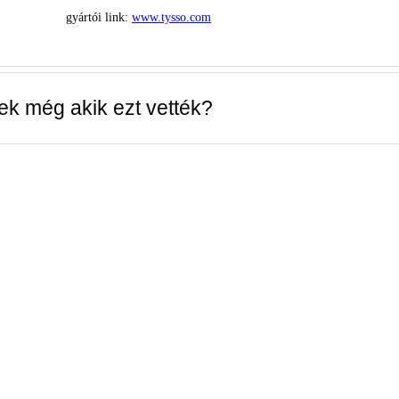
gyártói
link:
www.tysso.com
tek még akik ezt vették?