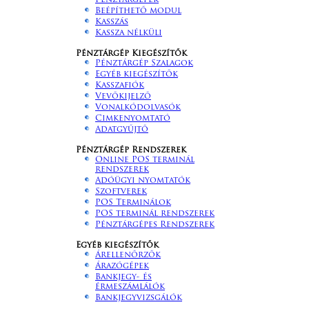
Pénztárgépek
Beépíthető modul
Kasszás
Kassza nélküli
Pénztárgép Kiegészítők
Pénztárgép Szalagok
Egyéb kiegészítők
Kasszafiók
Vevőkijelző
Vonalkódolvasók
Cimkenyomtató
Adatgyűjtő
Pénztárgép Rendszerek
Online POS terminál
rendszerek
Adóügyi nyomtatók
Szoftverek
POS Terminálok
POS terminál rendszerek
Pénztárgépes Rendszerek
Egyéb kiegészítők
Árellenőrzők
Árazógépek
Bankjegy- és
érmeszámlálók
Bankjegyvizsgálók