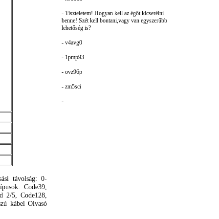
- Tiszteletem! Hogyan kell az égőt kicserélni
benne! Szét kell bontani,vagy van egyszerűbb
lehetőség is?
- v4avg0
- 1pmp93
- ovz96p
- zm5sci
-
sási
távolság
:
0-
típusok
:
Code39
,
ed 2/5,
Code128
,
szú
kábel
Olvasó