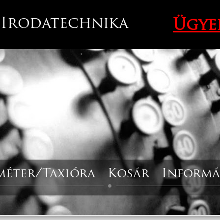
 Irodatechnika
Ügye
méter/Taxióra
Kosár
Informá
Kapcsolat