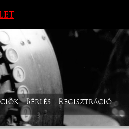
let
ciók
Bérlés
Regisztráció