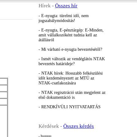
Hírek -
Összes hír
E-nyugta: türelmi idő, nem
jogszabálymódosítás!
E-nyugta, E-pénztárgép: E-Minden,
amit vállalkozóként tudnia kell az
átállásról
Mi várható e-nyugta bevezetésétől?
Ismét változik az vendéglátós NTAK
bevezetés határideje?
NTAK hírek: Hosszabb felkészülési
időt kezdeményezett az MTÜ az
NTAK-csatlakozására
NTAK regisztráció után megjelent az
első dokumentáció is
RENDKÍVÜLI NYITVATARTÁS
Kérdések -
Összes kérdés
- hsuuuu