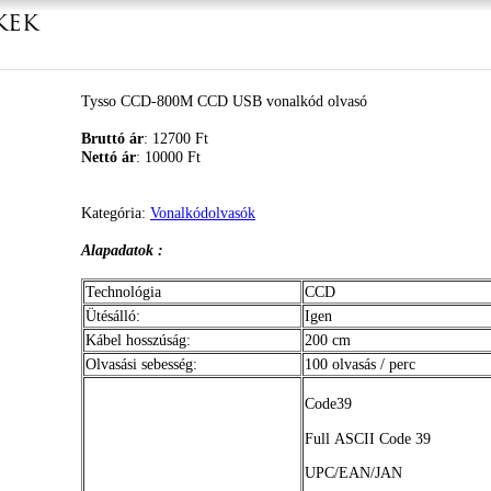
kek
Tysso CCD-800M CCD USB vonalkód olvasó
Bruttó ár
: 12700 Ft
Nettó ár
: 10000 Ft
Kategória:
Vonalkódolvasók
Alapadatok
:
Technológia
CCD
Ütésálló
:
Igen
Kábel
hosszúság
:
200 cm
Olvasási
sebesség
:
100
olvasás
/
perc
Code39
Full ASCII Code 39
UPC
/
EAN
/JAN