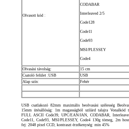
CODABAR
Interleaved 2/5
Olvasott
kód
:
Code128
Code11
Code93
MSI/
PLESSEY
Code4
Olvasási
távolság
:
15 cm
Csatoló
felület
:USB
USB
Alap
szín
:
Fehér
USB
csatlakozó
82mm
maximális
beolvasási
szélesség
Beolva
15mm
ütésállóság
:
1m
magasságból
szilárd
talajra
Vonalkód
FULL ASCII
Code39
,
UPC
/
EAN
/JAN,
CODABAR
, Interleav
Code11
,
Code93
, MSI/
PLESSEY
,
Code4
130g
tömeg
,
2m
hos
fej
: 2048 pixel
CCD
,
kontraszt
érzékenység
: min 45%