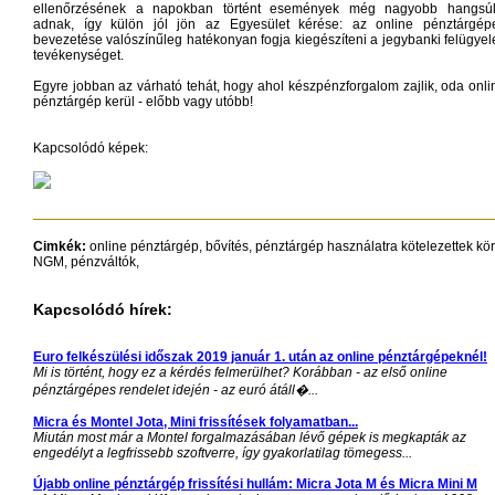
ellenőrzésének a napokban történt események még nagyobb hangsúl
adnak, így külön jól jön az Egyesület kérése: az online pénztárgép
bevezetése valószínűleg hatékonyan fogja kiegészíteni a jegybanki felügyele
tevékenységet.
Egyre jobban az várható tehát, hogy ahol készpénzforgalom zajlik, oda onli
pénztárgép kerül - előbb vagy utóbb!
Kapcsolódó képek:
Cimkék:
online pénztárgép, bővítés, pénztárgép használatra kötelezettek kör
NGM, pénzváltók,
Kapcsolódó hírek:
Euro felkészülési időszak 2019 január 1. után az online pénztárgépeknél!
Mi is történt, hogy ez a kérdés felmerülhet? Korábban - az első online
pénztárgépes rendelet idején - az euró átáll�...
Micra és Montel Jota, Mini frissítések folyamatban...
Miután most már a Montel forgalmazásában lévő gépek is megkapták az
engedélyt a legfrissebb szoftverre, így gyakorlatilag tömegess...
Újabb online pénztárgép frissítési hullám: Micra Jota M és Micra Mini M