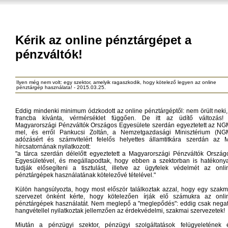
Kérik az online pénztárgépet a
pénzváltók!
Ilyen még nem volt: egy szektor, amelyik ragaszkodik, hogy kötelező legyen az online
pénztárgép használata! - 2015.03.25.
Eddig mindenki minimum ódzkodott az online pénztárgéptől: nem örült neki,
francba kívánta, vérmérséklet függően. De itt az üdítő változás!
Magyarországi Pénzváltók Országos Egyesülete szerdán egyeztetett az NG
mel, és erről Pankucsi Zoltán, a Nemzetgazdasági Minisztérium (NG
adózásért és számvitelért felelős helyettes államtitkára szerdán az 
hírcsatornának nyilatkozott:
"a tárca szerdán délelőtt egyeztetett a Magyarországi Pénzváltók Ország
Egyesületével, és megállapodtak, hogy ebben a szektorban is hatékony
tudják elősegíteni a tisztulást, illetve az ügyfelek védelmét az onli
pénztárgépek használatának kötelezővé tételével."
Külön hangsúlyozta, hogy most először találkoztak azzal, hogy egy szakm
szervezet önként kérte, hogy kötelezően írják elő számukra az onli
pénztárgépek használatát. Nem meglepő a "meglepődés": eddig csak negat
hangvétellel nyilatkoztak jellemzően az érdekvédelmi, szakmai szervezetek!
Miután a pénzügyi szektor, pénzügyi szolgáltatások felügyeletének 