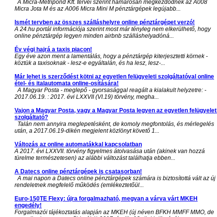
A Micra-Metripond Kft. tervei szerint hamarosan megkezdődnek az A008
Micra Jota M és az A006 Micra Mini M pénztárgépek legújabb...
Ismét tervben az összes szálláshelyre online pénztárgépet verzó!
A 24.hu portál információja szerint most már tényleg nem elkerülhető, hogy
online pénztárgép legyen minden airbnb szálláshelyadóná...
Év végi hajrá a taxis piacon!
Egy éve azon ment a lamentálás, hogy a pénztárgép kiterjesztetti körnek -
köztük a taxisoknak - lesz-e egyáltalán, és ha lesz, lesz-...
Már lehet is szerződést kötni az egyetlen felügyeleti szolgáltatóval online
étel- és italautomata online-osítására!
A Magyar Posta - meglepő - gyorsasággal reagált a kialakult helyzetre: -
2017.06.19. : 2017. évi LXXVII (VI.19) törvény, megha...
Vajon a Magyar Posta, vagy a Magyar Posta legyen az egyetlen felügyelet
szolgáltató?
Talán nem annyira meglepetésként, de komoly megfontolás, és mérlegelés
után, a 2017.06.19-dikén megjelent közlönyt követő 1...
Változás az online automatákkal kapcsolatban
A 2017. évi LXXVII. törvény figyelmes átolvasása után (akinek van hozzá
türelme természetesen) az alábbi változást találhatja ebben...
A Datecs online pénztárgépek is csatasorban!
A mai napon a Datecs online pénztárgépek számára is biztosítottá vált az új
rendeletnek megfelelő működés (emlékeztetőül...
Euro-150TE Flexy: újra forgalmazható, megvan a várva várt MKEH
engedély!
Forgalmazói tájékoztatás alapján az MKEH (új néven BFKH MMFF MMO, de