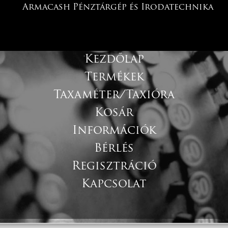
Armacash Pénztárgép és Irodatechnika
Kezdőlap
Termékek
Taxaméter/Taxióra
Kosár
Információk
Bérlés
Regisztráció
Kapcsolat