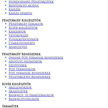
Hordozható Pénztárgépek
Beépíthető modul
Kasszás
Kassza nélküli
Pénztárgép Kiegészítők
Pénztárgép Szalagok
Egyéb kiegészítők
Kasszafiók
Vevőkijelző
Vonalkódolvasók
Cimkenyomtató
Adatgyűjtő
Pénztárgép Rendszerek
Online POS terminál rendszerek
Adóügyi nyomtatók
Szoftverek
POS Terminálok
POS terminál rendszerek
Pénztárgépes Rendszerek
Egyéb kiegészítők
Árellenőrzők
Árazógépek
Bankjegy- és érmeszámlálók
Bankjegyvizsgálók
Taxaméter