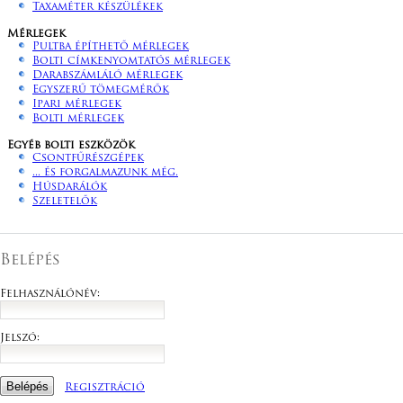
Taxaméter készülékek
Mérlegek
Pultba építhető mérlegek
Bolti címkenyomtatós mérlegek
Darabszámláló mérlegek
Egyszerű tömegmérők
Ipari mérlegek
Bolti mérlegek
Egyéb bolti eszközök
Csontfűrészgépek
... és forgalmazunk még.
Húsdarálók
Szeletelők
Belépés
Felhasználónév:
Jelszó:
Regisztráció