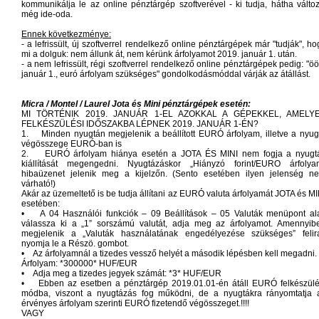
kommunikálja le az online pénztárgép szoftverével - ki tudja, hátha változ
még ide-oda.
Ennek következménye:
- a lefrissült, új szoftverrel rendelkező online pénztárgépek már "tudják", ho
mi a dolguk: nem állunk át, nem kérünk árfolyamot 2019. január 1. után.
- a nem lefrissült, régi szoftverrel rendelkező online pénztárgépek pedig: "öö
január 1., euró árfolyam szükséges" gondolkodásmóddal várják az átállást.
Micra / Montel / Laurel Jota és Mini pénztárgépek esetén:
MI TÖRTÉNIK 2019. JANUÁR 1-EL AZOKKAL A GÉPEKKEL, AMELY
FELKÉSZÜLÉSI IDŐSZAKBA LÉPNEK 2019. JANUÁR 1-ÉN?
1. Minden nyugtán megjelenik a beállított EURÓ árfolyam, illetve a nyug
végösszege EURÓ-ban is
2. EURÓ árfolyam hiánya esetén a JOTA ÉS MINI nem fogja a nyugt
kiállítását megengedni. Nyugtázáskor „Hiányzó forint/EURO árfolya
hibaüzenet jelenik meg a kijelzőn. (Sento esetében ilyen jelenség n
várható!)
Akár az üzemeltető is be tudja állítani az EURÓ valuta árfolyamát JOTA és MI
esetében:
• A 04 Használói funkciók – 09 Beállítások – 05 Valuták menüpont ala
válassza ki a „1” sorszámú valutát, adja meg az árfolyamot. Amennyib
megjelenik a „Valuták használatának engedélyezése szükséges” felira
nyomja le a Részö. gombot.
• Az árfolyamnál a tizedes vessző helyét a második lépésben kell megadni.
Árfolyam: *300000* HUF/EUR
• Adja meg a tizedes jegyek számát: *3* HUF/EUR
• Ebben az esetben a pénztárgép 2019.01.01-én átáll EURÓ felkészülé
módba, viszont a nyugtázás fog működni, de a nyugtákra rányomtatja 
érvényes árfolyam szerinti EURÓ fizetendő végösszeget.!!!!
VAGY