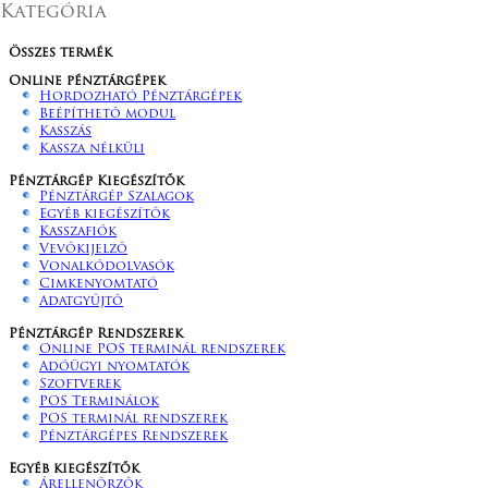
Kategória
Összes termék
Online pénztárgépek
Hordozható Pénztárgépek
Beépíthető modul
Kasszás
Kassza nélküli
Pénztárgép Kiegészítők
Pénztárgép Szalagok
Egyéb kiegészítők
Kasszafiók
Vevőkijelző
Vonalkódolvasók
Cimkenyomtató
Adatgyűjtő
Pénztárgép Rendszerek
Online POS terminál rendszerek
Adóügyi nyomtatók
Szoftverek
POS Terminálok
POS terminál rendszerek
Pénztárgépes Rendszerek
Egyéb kiegészítők
Árellenőrzők