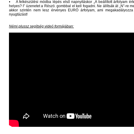
• A felkészülési módba lépés első napnyitáskor „A beállított árfolyam ért
helyes? I” üzenetet a Részö. gombbal el kell fogadni. Ne állítsák át „N”-re me
akkor szintén nem lesz érvényes EURÓ árfolyam, ami megakadályozza
nyugtázást!
Némi plussz segítség videó formájában: