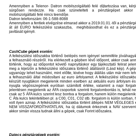
Amennyiben a Telenor- Datron mobilszolgáltató felé díjtartozása van, kérj
sürgősen rendezze. Ha csak szünetelteti a pénztárgépet akkor
mobilszolgáltató felé nincs teendője.
Datron telefonszám: 06-1-588-8088
Amennyiben a fentiek elvégzése elmarad akkor a 2019.01.01.-től a pénztárg
át áll EURO felkészülési szakaszba, meghibásodhat és ez a pénztárg
javítását igényli.
CashCube gépek esetén:
A felkészülési időszakba történő belépés nem igényel semmiféle jóváhagyá
a felhasználó részéről. Ha elérkezett a gépben lévő időpont, akkor csak ann
történik, hogy az időpontot követő napnyitáskor egy tájékoztató felirat jelen
meg a kijelzőn a felkészülési időszakra történő átállásról (Lásd kép). A gép
ugyanúgy lehet használni, mint előtte, kivéve hogy átállás után már nem leh
a felhasználó által módosítani az euro árfolyamot. A felkészülési időszakb
készült nyugtákon megjelenik minden esetben az aktuális euro árfolyam és
nyugta végösszegének euróban számított értéke, valamint a napi forgal
jelentésen megjelenik az ÁFA csoportok szerinti forgalombontás is, tehát n
csak az 5 ÁFA kulcs szerint lesz bontva a forgalom, hanem külön megjelenik
C Áfa kulcs tekintetében pl. a C00, C01, C02 stb. forgalom is külön sorban, 
volt ilyen aznap. A felkészülési időszakba történt átlépés NEM VÉGLEGES 
NEM VISSZAFORDÍTHATATLAN, ha új dátumok érkeznek a NAV szerverrő
akkor simán vissza tudnak állni a gépek, csak Forint időszakra.
Datecs pénztárgépek esetén: