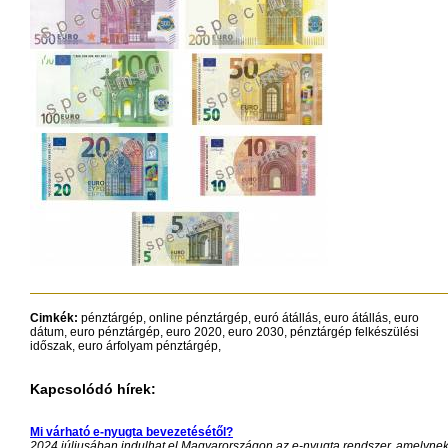
Cimkék:
pénztárgép, online pénztárgép, euró átállás, euro átállás, euro
dátum, euro pénztárgép, euro 2020, euro 2030, pénztárgép felkészülési
időszak, euro árfolyam pénztárgép,
Kapcsolódó hírek:
Mi várható e-nyugta bevezetésétől?
2024 júliusában indulhat el Magyarországon az e-nyugta rendszer, amelyne