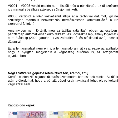
V0001 - V0005 verzió esetén nem frissült még a pénztárgép az új szoftverr
így manuális beállítás szükséges (hívjon minket).
V0006 verziótól a NAV közvetlenül állítja át a technikai dátumot, így n
szükséges manuális beavatkozás (természetesen kommunikáció a N
szerverrel feltétel!)
Amennyiben nem történik meg az átállás (átállítás), ebben az esetben
pénztárgép automatikusan euro felkészülési időszakba lép, amely folyamat 
euro átállásig (2020. január 1.) visszafordítható, és átállítható az új technik
dátumra!
Ez a felhasználást nem érinti, a felhasználó annyit vesz észre az átállásbó
hogy a nyugtán megjelenik a végösszeg euróban is, az árfolyamm
egyetemben.
Régi szoftveres gépek esetén (NovaTek, Tremol, stb.)
Kérdés esetén NE álljanak át eurós üzemmódra, keressenek minket. Az átáll
után előfordulhat, hogy a pénztárgépet csak javítással lehet életre kelteni
vagy azzal sem.
Kapcsolódó képek: