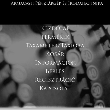
Armacash Pénztárgép és Irodatechnika
Kezdőlap
Termékek
Taxaméter/Taxióra
Kosár
Információk
Bérlés
Regisztráció
Kapcsolat