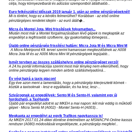
célja, hogy környezetbarát és adózási szempontból átláthatób...
Euro felkészülési időszak 2019 január 1. után az online pénztárgépeknél!
Mi is történt, hogy ez a kérdés felmerülhet? Korábban - az első online
pénztárgépes rendelet idején - az euró átáll�...
Micra és Montel Jota, Mini frissítések folyamatban...
Miután most már a Montel forgalmazásában lévő gépek is megkapták az
engedélyt a legfrissebb szoftverre, így gyakorlatilag tömegess...
Újabb online pénztárgép frissítési hullám: Micra Jota M és Micra Mini M
A Micra-Metripond Kft. tervei szerint hamarosan megkezdődnek az A008
Micra Jota M és az A006 Micra Mini M pénztárgépek legújabb...
Ismét tervben az összes szálláshelyre online pénztárgépet verzó!
A 24.hu portál információja szerint most már tényleg nem elkerülhető, hogy
online pénztárgép legyen minden airbnb szálláshelyadóná...
Év végi hajrá a taxis piacon!
Egy éve azon ment a lamentálás, hogy a pénztárgép kiterjesztetti körnek -
köztük a taxisoknak - lesz-e egyáltalán, és ha lesz, lesz-...
Szivárognak az engedélyek: Sento M és Sento-H, valamint egy új
hordozható, a TaxHandy
Újabb pár engedélyt adott ki az MKEH a mai napon: két már eddig is működő
gépet - Micra Sento M (A002) - Montel Sento-H (A003)...
Megkapta az engedélyt az egyik Trafikos nagykassza is!
Az MKEH 2017.01.24-dikei döntése értelmében az MSWACP4-Online kassz
rendszer (A080) módosítását engedélyezte, a pénztárgép megfelel...