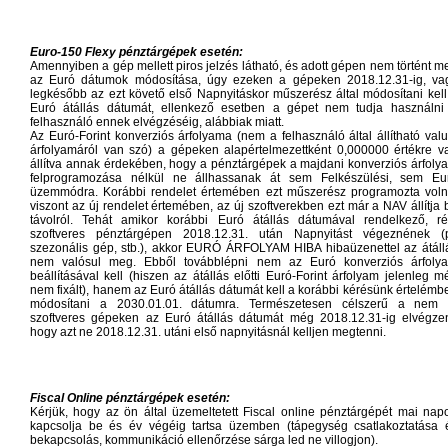
Euro-150 Flexy pénztárgépek esetén:
Amennyiben a gép mellett piros jelzés látható, és adott gépen nem történt m
az Euró dátumok módosítása, úgy ezeken a gépeken 2018.12.31-ig, va
legkésőbb az ezt követő első Napnyitáskor műszerész által módosítani kell
Euró átállás dátumát, ellenkező esetben a gépet nem tudja használni
felhasználó ennek elvégzéséig, alábbiak miatt.
Az Euró-Forint konverziós árfolyama (nem a felhasználó által állítható valu
árfolyamáról van szó) a gépeken alapértelmezettként 0,000000 értékre v
állítva annak érdekében, hogy a pénztárgépek a majdani konverziós árfoly
felprogramozása nélkül ne állhassanak át sem Felkészülési, sem Eu
üzemmódra. Korábbi rendelet értemében ezt műszerész programozta voln
viszont az új rendelet értemében, az új szoftverekben ezt már a NAV állítja 
távolról. Tehát amikor korábbi Euró átállás dátumával rendelkező, ré
szoftveres pénztárgépen 2018.12.31. után Napnyitást végeznének (p
szezonális gép, stb.), akkor EURÓ ÁRFOLYAM HIBA hibaüzenettel az átáll
nem valósul meg. Ebből továbblépni nem az Euró konverziós árfoly
beállításával kell (hiszen az átállás előtti Euró-Forint árfolyam jelenleg m
nem fixált), hanem az Euró átállás dátumát kell a korábbi kérésünk értelémb
módosítani a 2030.01.01. dátumra. Természetesen célszerű a nem 
szoftveres gépeken az Euró átállás dátumát még 2018.12.31-ig elvégzen
hogy azt ne 2018.12.31. utáni első napnyitásnál kelljen megtenni.
Fiscal Online pénztárgépek esetén:
Kérjük, hogy az ön által üzemeltetett Fiscal online pénztárgépét mai nap
kapcsolja be és év végéig tartsa üzemben (tápegység csatlakoztatása 
bekapcsolás, kommunikáció ellenőrzése sárga led ne villogjon).