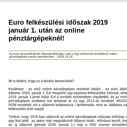
Euro felkészülési időszak 2019
január 1. után az online
pénztárgépeknél!
Az euro bevezetésének dátumproblémája csak a régi szoftverrel rendelkező online
pénztárgépek esetén jelentkezhet. - 2018.12.16.
Mi is történt, hogy ez a kérdés felmerülhet?
Korábban - az első online pénztárgépes rendelet idején - az euró átáll
dátuma: 2020. január 1. Ezt megelőzi egy egyéves felkészülési időszak, ame
2019. január 1-jével indul. Ezt a korábbi rendeletben rögzítették, és az onli
pénztárgépek szoftvere (ne felejtsük el, ez egy 2013-as rendelet: 48/201
NGM rendelet) ezt a dátumot tartalmazza / tartalmazta, mint az átállásra va
felkészülés első napját.
Történt, hogy 2016-ban változott az online pénztárgépek műszaki előírása, 
egy füst alatt - az akkor már megváltozott időpont miatt - előírásra került, ho
az új dátumot (jelesül 2030. január 1.) már a NAV szerver közvetlen