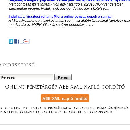
Segítség a nagyon jogkövető online pénztárgéphasználóknak az új körből
Mert pontosan mi is történt? Volt egy határidő a 9/2016 NGM rendeletben
szeptember végére. Voltak, akik úgy gondolták: úgyis kötelező...
Indulhat a frissítési roham: Micra online pénztárgépek a rajtnál!
A Micra Metripond Kft tájékoztatása szerint az alábbi típusoknál (amelyek má
megkapták az MKEH-től az új szoftver engedélyt a tav...
Gyorskereső
Online pénztárgép AEE-XML napló fordító
A gombra kattintva kipróbálhatja az online pénztárgépekből
kinyerhető naplófájlok elemző és megjelenítő eszközét!