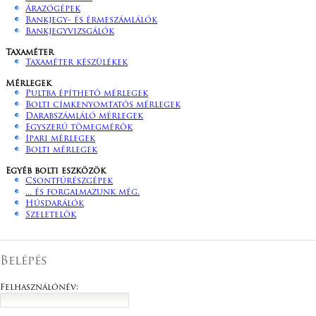
Árazógépek
Bankjegy- és érmeszámlálók
Bankjegyvizsgálók
Taxaméter
Taxaméter készülékek
Mérlegek
Pultba építhető mérlegek
Bolti címkenyomtatós mérlegek
Darabszámláló mérlegek
Egyszerű tömegmérők
Ipari mérlegek
Bolti mérlegek
Egyéb bolti eszközök
Csontfűrészgépek
... és forgalmazunk még.
Húsdarálók
Szeletelők
Belépés
Felhasználónév: