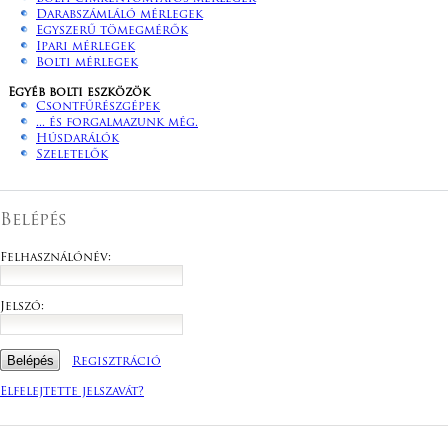
Darabszámláló mérlegek
Egyszerű tömegmérők
Ipari mérlegek
Bolti mérlegek
Egyéb bolti eszközök
Csontfűrészgépek
... és forgalmazunk még.
Húsdarálók
Szeletelők
Belépés
Felhasználónév:
Jelszó:
Regisztráció
Elfelejtette jelszavát?