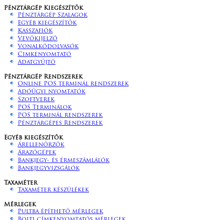
Pénztárgép Kiegészítők
Pénztárgép Szalagok
Egyéb kiegészítők
Kasszafiók
Vevőkijelző
Vonalkódolvasók
Cimkenyomtató
Adatgyűjtő
Pénztárgép Rendszerek
Online POS terminál rendszerek
Adóügyi nyomtatók
Szoftverek
POS Terminálok
POS terminál rendszerek
Pénztárgépes Rendszerek
Egyéb kiegészítők
Árellenőrzők
Árazógépek
Bankjegy- és érmeszámlálók
Bankjegyvizsgálók
Taxaméter
Taxaméter készülékek
Mérlegek
Pultba építhető mérlegek
Bolti címkenyomtatós mérlegek