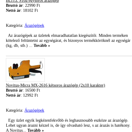
BLITZ S10a egysoros árazógép
Bruttó ár
: 22990 Ft
Nettó ár
: 18102 Ft
Kategória:
Árazógépek
Az árazógépek az üzletek elmaradhatatlan kiegészítői. Minden terméken
kötelező feltüntetni az egységárat, és bizonyos termékköröknél az egységár
(kg, db, stb.) ...
Tovább »
Novitus-Micra MX-2616 kétsoros árazógép (2x10 karakter)
Bruttó ár
: 16500 Ft
Nettó ár
: 12992 Ft
Kategória:
Árazógépek
Egy üzlet egyik legkézenfekvőbb és leghasznosabb eszköze az árazógép.
Lehet ugyan árazni kézzel is, de így olvasható lesz, s az árazás is hatékon
A Novitus...
Tovább »