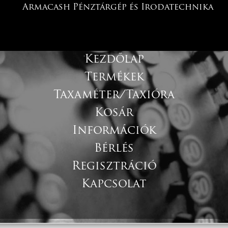
Armacash Pénztárgép és Irodatechnika
Kezdőlap
Termékek
Taxaméter/Taxióra
Kosár
Információk
Bérlés
Regisztráció
Kapcsolat